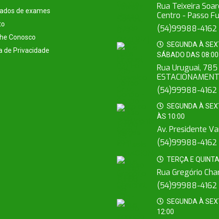
Rua Teixeira Soar
tados de exames
Centro - Passo F
to
(54)99988-4162
lhe Conosco
SEGUNDA À SEXTA
ca de Privacidade
SÁBADO DAS 08:00 
Rua Uruguai, 785 
ESTACIONAMENTO 
(54)99988-4162
SEGUNDA À SEXTA
ÀS 10:00
Av. Presidente Va
(54)99988-4162
TERÇA E QUINTA 
Rua Gregório Char
(54)99988-4162
SEGUNDA À SEXTA
12:00