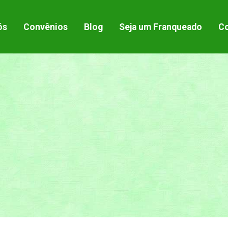
ós
Convênios
Blog
Seja um Franqueado
C